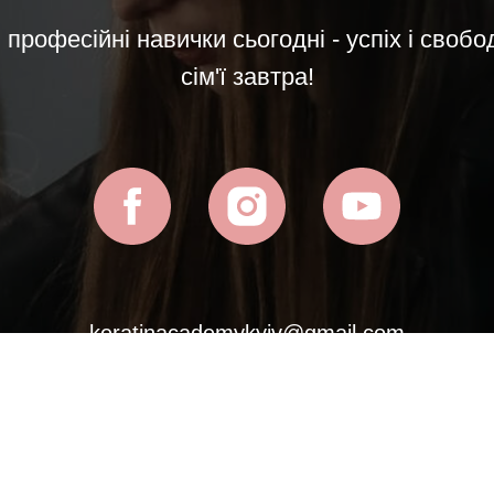
 професійні навички сьогодні - успіх і своб
сім'ї завтра!
keratinacademykyiv@gmail.com
+380965049675
Політика конфіденційності
Обмін та повернення