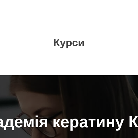
Курси
адемія кератину К