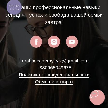
КНОПКА
Все ваши профессиональные навыки
ЗВ'ЯЗКУ
сегодня - успех и свобода вашей семьи
завтра!
keratinacademykyiv@gmail.com
+380965049675
Политика конфиденциальности
Обмен и возврат