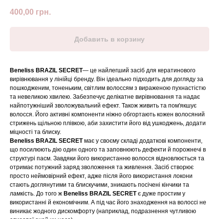
400,00
грн.
Добавить в корзину
Beneliss BRAZIL SECRET
— це найлегший засіб для кератинового
вирівнювання у лінійці бренду. Він ідеально підходить для догляду за
пошкодженим, тоненьким, світлим волоссям з вираженою пухнастістю
та невеликою хвилею. Забезпечує делікатне вирівнювання та надає
найпотужніший зволожувальний ефект. Також живить та пом'якшує
волосся. Його активні компоненти ніжно обгортають кожен волосяний
стрижень щільною плівкою, аби захистити його від ушкоджень, додати
міцності та блиску.
Beneliss BRAZIL SECRET
має у своєму складі додаткові компоненти,
що посилюють дію один одного та заповнюють дефекти й порожнечі в
структурі пасм. Завдяки його використанню волосся відновлюється та
отримає потужний заряд зволоження та живлення. Засіб створює
просто неймовірний ефект, адже після його використання локони
стають доглянутими та блискучими, зникають посічені кінчики та
ламкість. До того ж
Beneliss BRAZIL SECRET
є дуже простим у
використанні й економічним. А під час його знаходження на волоссі не
виникає жодного дискомфорту (наприклад, подразнення чутливою