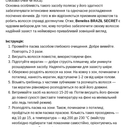
слизової очей чи носа).
Основна особливість такого засобу полягає у його здатності
забезпечувати інтенсивне живлення та одночасне розгладження
посічених кінчиків. До того ж він відрізняється приємним ароматом та
робить волосся справді доглянутим. Отже,
Beneliss BRAZIL SECRET
є
чудовим вибором для тих, кому потрібно забезпечити своєму волоссю
надійний захист та неймовірно привабливий зовнішній вигляд.
Інструкція:
Промийте пасма засобом глибокого очищення. Добре вимийте.
Повторіть 2-3 рази.
Висушіть волосся повністю, використовуючи фен.
Підготуйте кератин — добре струсіть пляшечку, аби уникнути
розшарування засобу. Надягніть рукавички для захисту шкіри.
Обережно розділіть волосся на зони. На кожну з зон, починаючи з
потилиці, нанесіть кератин, відступаючи 1-2 см від шкіри голови.
Візьміть гребінець з частими зубчиками та розчешіть волосся —
так кератин рівномірно розподілиться по всій його довжині.
Витримайте засіб на волоссі 15-20 хв. Потім висушіть його феном
до повної сухості (виставте температуру на фені на мінімальний
або ледь теплий режим).
Розподіліть пасма на зони. Також, починаючи з потилиці,
пройдіться по всім пасмах праскою. Кількість таких проходжень —
від 10 до 15, а температура — від 200 до 230 °С (майстру
необхідно підбирати такі показники самостійно, орієнтуючись на