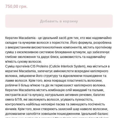
750,00
грн.
Добавить в корзину
Кератин Macadamia - це ідеальний засіб для тих, хто має надзвичайно
складне та кучеряве волосся з пористістю. Його формула, розроблена
з використанням високотехнологічних компонентів, містить протеїнову
суміш з ексклюзивною системою блокування кутикули, що забезпечує
глибоке зволоження та дарує блиск, шовковистість та надзвичайну
м'якість сухому волоссю.
Суміш протеїнів CIS Proteins (Cuticle Interlock System), яка міститься в
кератині Macadamia, запечатує амінокислоти всередині капілярного
волокна, зміцнюючи його структуру та відновлюючи пошкоджене та
ламке волосся. Крім того, вона покращує пластичність волосини,
роблячи її більш м'якою та діє як термозахист капілярного волокна.
Кератин Macadamia містить комбінацію олій макадамії та пальми,
екстрактів асаї та купуасу, натуральних активних речовин, багатих
омега 6/7/9, які зволожують волосся, усувають пухнастість,
контролюють найбільш непокірні пасма та зменшують посіченість
кінчиків. Крім того, вони створюють захисний шар навколо волосини,
допомагаючи запобігти зовнішнім пошкодженням. Ідеальний баланс