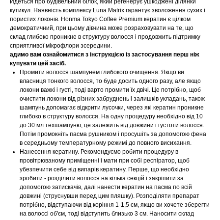
Йдеться про будівельний білок, який регенерує ушкоджені ділянки
кутикул. Наявність комплексу Luna Matrix гарантує зволоження сухих і
пористих локонів. Honma Tokyo Coffee Premium кератин є цілком
демократичний, при цьому дівчина може розраховувати на те, що
склад глибоко проникне в структуру волосся і продовжить підтримку
сприятливої ​​мікрофлори зсередини.
адимо вам ознайомитися з інструкцією із застосування перш ніж
купувати цей засіб.
Промити волосся шампунем глибокого очищення. Якщо ви
власниця тонкого волосся, то буде досить одного разу, але якщо
локони важкі і густі, тоді варто промити їх двічі. Це потрібно, щоб
очистити локони від різних забруднень і залишків укладань, також
шампунь допомагає відкрити лусочки, через які кератин проникне
глибоко в структуру волосся. На одну процедуру необхідно від 10
до 30 мл техшампуню, це залежить від довжини і густоти волосся.
Потім промокніть пасма рушником і просушіть за допомогою фена
в середньому температурному режимі до повного висихання.
Нанесення кератину. Рекомендуємо робити процедуру в
провітрюваному приміщенні і мати при собі респіратор, щоб
убезпечити себе від випарів кератину. Перше, що необхідно
зробити - розділити волосся на кілька секцій і закріпити за
допомогою затискачів, далі нанести кератин на пасма по всій
довжині (струснувши перед цим пляшку). Розподіляти препарат
потрібно, відступаючи від коріння 1-1,5 см, якщо ви хочете зберегти
на волоссі об'єм, тоді відступить близько 3 см. Наносити склад