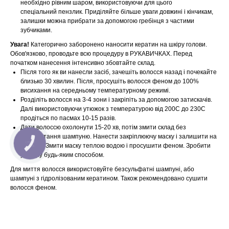
необхідно рівним шаром, використовуючи для цього
спеціальний пензлик. Приділяйте більше уваги довжині і кінчикам,
залишки можна прибрати за допомогою гребінця з частими
зубчиками.
Увага!
Категорично заборонено наносити кератин на шкіру голови.
Обов'язково, проводьте всю процедуру в РУКАВИЧКАХ. Перед
початком нанесення інтенсивно збовтайте склад.
Після того як ви нанесли засіб, зачешіть волосся назад і почекайте
близько 30 хвилин. Після, просушіть волосся феном до 100%
висихання на середньому температурному режимі.
Розділіть волосся на 3-4 зони і закріпіть за допомогою затискачів.
Далі використовуючи утюжок з температурою від 200С до 230С
продіться по пасмах 10-15 разів.
Дати волоссю охолонути 15-20 хв, потім змити склад без
використання шампуню. Нанести закріплюючу маску і залишити на
КНОПКА
5 -10 хв. Змити маску теплою водою і просушити феном. Зробити
ЗВ'ЯЗКУ
укладку будь-яким способом.
Для миття волосся використовуйте безсульфатні шампуні, або
шампуні з гідролізованим кератином. Також рекомендовано сушити
волосся феном.