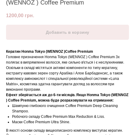
(WENNOZ ) Coffee Premium
1200,00
грн.
Добавить в корзину
Кератин Honma Tokyo (WENNOZ )Coffee Premium
Головне призначення Honma Tokyo (WENNOZ ) Coffee Premium 3x
полягає в випрямленні волосся, яке сильно в'ється і є неслухняними.
Оскільки в складі містяться активні компоненти по типу кератину,
екстракту кавових зерен сорту Арабіка і Алое Барбаденсис, а також
комплексу амінокислот і спеціальної революційної системи «Luna
Matrix», косметика здатна гарантувати догляд за волоссям при
виконанні програми.
Ефект зберігається аж до 6-ти місяців. Якщо Honma Tokyo (WENNOZ
) Coffee Premium, можна буде розраховувати на отримання:
Шампуню глибокого очищення Coffee Premium Deep Cleaning
Shampoo.
Робочого складу Coffee Premium Max Reduction & Liss.
Маски Coffee Premium Ultra Shine.
В якості основи складу вищеописаного комплексу виступає кератин.