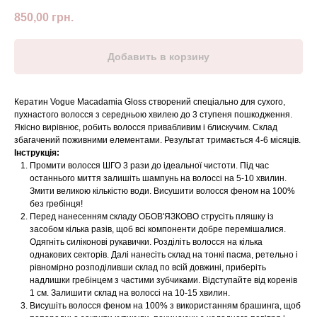
850,00
грн.
Добавить в корзину
Кератин Vogue Macadamia Gloss створений спеціально для сухого,
пухнастого волосся з середньою хвилею до 3 ступеня пошкодження.
Якісно вирівнює, робить волосся привабливим і блискучим. Склад
збагачений поживними елементами. Результат тримається 4-6 місяців.
Інструкція:
Промити волосся ШГО 3 рази до ідеальної чистоти. Під час
останнього миття залишіть шампунь на волоссі на 5-10 хвилин.
Змити великою кількістю води. Висушити волосся феном на 100%
без гребінця!
Перед нанесенням складу ОБОВ'ЯЗКОВО струсіть пляшку із
засобом кілька разів, щоб всі компоненти добре перемішалися.
Одягніть силіконові рукавички. Розділіть волосся на кілька
однакових секторів. Далі нанесіть склад на тонкі пасма, ретельно і
рівномірно розподіливши склад по всій довжині, приберіть
надлишки гребінцем з частими зубчиками. Відступайте від коренів
1 см. Залишити склад на волоссі на 10-15 хвилин.
Висушіть волосся феном на 100% з використанням брашинга, щоб