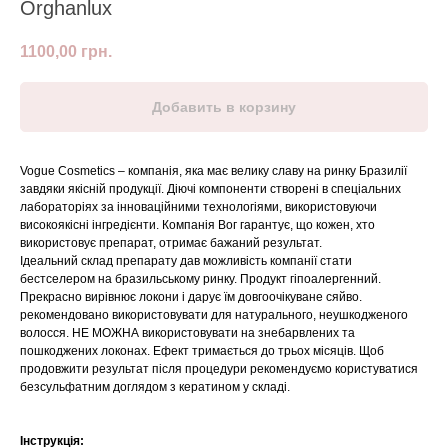
Orghanlux
1100,00
грн.
Добавить в корзину
Vogue Cosmetics – компанія, яка має велику славу на ринку Бразилії
завдяки якісній продукції. Діючі компоненти створені в спеціальних
лабораторіях за інноваційними технологіями, використовуючи
високоякісні інгредієнти. Компанія Вог гарантує, що кожен, хто
використовує препарат, отримає бажаний результат.
Ідеальний склад препарату дав можливість компанії стати
бестселером на бразильському ринку. Продукт гіпоалергенний.
Прекрасно вирівнює локони і дарує їм довгоочікуване сяйво.
рекомендовано використовувати для натурального, неушкодженого
волосся. НЕ МОЖНА використовувати на знебарвлених та
пошкоджених локонах. Ефект тримається до трьох місяців. Щоб
продовжити результат після процедури рекомендуємо користуватися
безсульфатним доглядом з кератином у складі.
Інструкція: