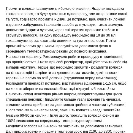
Промити волосся шампунем глибокого очищення. Якщо ви володарка
тонкого волосся, то буде достатньо одного разу, але якщо локони важкі
та густі, тоді варто промити їх двічі. Це потрібно, щоб очистити локони
від різних забруднень і залишків засобів для укладки, також шампунь
допомагає відкрити лусочки, через які кератин проникне глибоко в
структуру волосся. На одну процедуру необхідно від 10 до 30 мл
техшампуню, це залежить від довжини та густоти волосся. Потім
промокніть пасма рушником і просушіть за допомогою фена в
середньому температурному режимі до повного висихання.
Нанесення кератину. Рекомендуємо робити процедуру в приміщенні,
що провітрюється, і мати при собі респіратор, щоб убезпечити себе від
випарів кератину. Перше, що необхідно зробити - розділити волосся
на кілька секцій і закріпити за допомогою затискачів, далі нанести
кератин на пасма по всій довжині (струшивши перед цим пляшку).
Розподіляти препарат потрібно, відступаючи від коренів 1-1,5 см, якщо
ви хочете зберегти на волоссі об'єм, тоді відступіть близько 3 см.
Наносити склад необхідно рівним шаром, використовуючи для цього
спеціальний пензлик. Приділяйте більше уваги довжині та кінчикам,
залишки можна прибрати за допомогою гребеня з частими зубчиками.
Після того, як ви нанесли засіб, зачешіть волосся назад і зачекайте
близько 60-90 хв хвилин. Після цього, просушіть волосся феном до
100% висихання на середньому температурному режимі.
Розділити волосся на 3-4 зони та закріпити за допомогою затискачів.
Далі використовуючи праску з температурою від 210С до 230С пройти