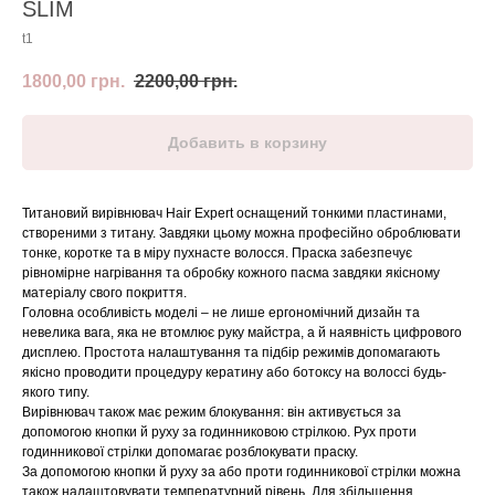
SLIM
t1
1800,00
грн.
2200,00
грн.
Добавить в корзину
Титановий вирівнювач Hair Expert оснащений тонкими пластинами,
створеними з титану. Завдяки цьому можна професійно оброблювати
тонке, коротке та в міру пухнасте волосся. Праска забезпечує
рівномірне нагрівання та обробку кожного пасма завдяки якісному
матеріалу свого покриття.
Головна особливість моделі – не лише ергономічний дизайн та
невелика вага, яка не втомлює руку майстра, а й наявність цифрового
дисплею. Простота налаштування та підбір режимів допомагають
якісно проводити процедуру кератину або ботоксу на волоссі будь-
якого типу.
Вирівнювач також має режим блокування: він активується за
допомогою кнопки й руху за годинниковою стрілкою. Рух проти
годинникової стрілки допомагає розблокувати праску.
За допомогою кнопки й руху за або проти годинникової стрілки можна
також налаштовувати температурний рівень. Для збільшення