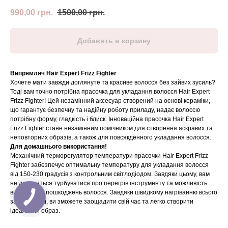
990,00
грн.
1500,00
грн.
Добавить в корзину
Випрямляч Hair Expert Frizz Fighter
Хочете мати завжди доглянуте та красиве волосся без зайвих зусиль?
Тоді вам точно потрібна прасочка для укладання волосся Hair Expert
Frizz Fighter! Цей незамінний аксесуар створений на основі кераміки,
що гарантує безпечну та надійну роботу приладу, надає волоссю
потрібну форму, гладкість і блиск. Інноваційна прасочка Hair Expert
Frizz Fighter стане незамінним помічником для створення яскравих та
неповторних образів, а також для повсякденного укладання волосся.
Для домашнього використання!
Механічний терморегулятор температури прасочки Hair Expert Frizz
Fighter забезпечує оптимальну температуру для укладання волосся
від 150-230 градусів з контрольним світлодіодом. Завдяки цьому, вам
не доведеться турбуватися про перегрів інструменту та можливість
виникнення пошкоджень волосся. Завдяки швидкому нагріванню всього
за 30 секунд, ви зможете заощадити свій час та легко створити
ідеальний образ.