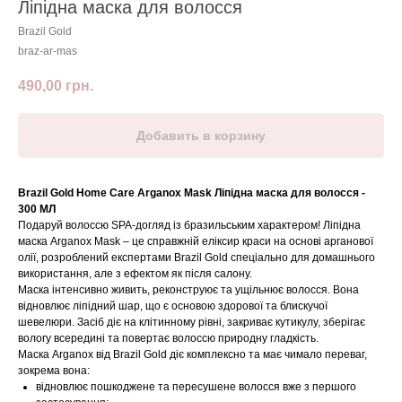
Ліпідна маска для волосся
Brazil Gold
braz-ar-mas
490,00
грн.
Добавить в корзину
Brazil Gold Home Care Arganox Mask Ліпідна маска для волосся -
300 МЛ
Подаруй волоссю SPA-догляд із бразильським характером! Ліпідна
маска Arganox Mask – це справжній еліксир краси на основі арганової
олії, розроблений експертами Brazil Gold спеціально для домашнього
використання, але з ефектом як після салону.
Маска інтенсивно живить, реконструює та ущільнює волосся. Вона
відновлює ліпідний шар, що є основою здорової та блискучої
шевелюри. Засіб діє на клітинному рівні, закриває кутикулу, зберігає
вологу всередині та повертає волоссю природну гладкість.
Маска Arganox від Brazil Gold діє комплексно та має чимало переваг,
зокрема вона:
відновлює пошкоджене та пересушене волосся вже з першого