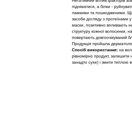
Негативний вплив факторів зо
підніматися, а білки - руйнува
ламкими та пошкодженими. Що
засоби догляду з протеїнами у
маски, позитивно впливають н
структуру кожної волосинки, н
повертають довгоочікуваний бл
Продукція пройшла дерматологі
Спосіб використання:
на вол
рівномірно продукт, залишити
занадто сухе) і змити теплою 