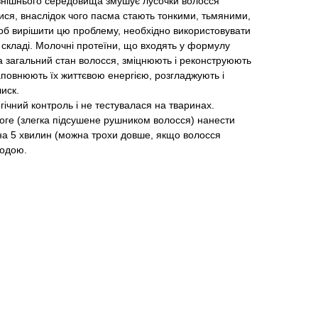
внішнього середовища змушує лусочки волосся
тися, внаслідок чого пасма стають тонкими, тьмяними,
б вирішити цю проблему, необхідно використовувати
 складі. Молочні протеїни, що входять у формулу
а загальний стан волосся, зміцнюють і реконструюють
аповнюють їх життєвою енергією, розгладжують і
иск.
чний контроль і не тестувалася на тваринах.
оге (злегка підсушене рушником волосся) нанести
 на 5 хвилин (можна трохи довше, якщо волосся
водою.