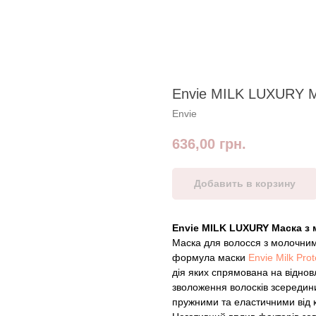
Envie MILK LUXURY М
Envie
636,00
грн.
Добавить в корзину
Envie MILK LUXURY Маска з
Маска для волосся з молочними
формула маски
Envie Milk Prot
дія яких спрямована на віднов
зволоження волосків зсередин
пружними та еластичними від к