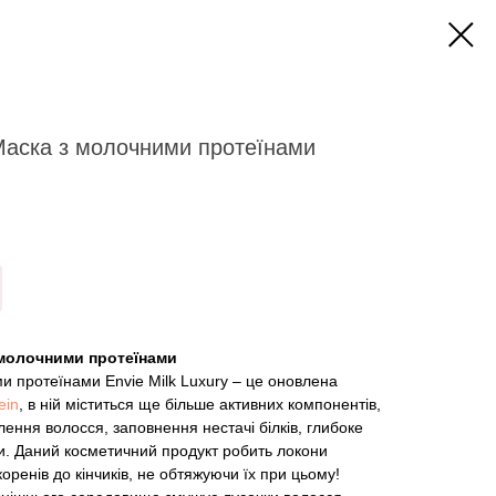
аска з молочними протеїнами
 молочними протеїнами
 протеїнами Envie Milk Luxury – це оновлена ​​
ein
, в ній міститься ще більше активних компонентів,
лення волосся, заповнення нестачі білків, глибоке
и. Даний косметичний продукт робить локони
оренів до кінчиків, не обтяжуючи їх при цьому!