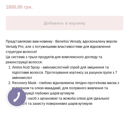
1800,00
грн.
Добавить в корзину
Представляємо вам новинку - Beneliss Versaty, вдосконалену версію
Versaty Pro, але з потужнішими властивостями для відновлення
структури волосся!
Це система з трьох продуктів для комплексного догляду та
реконструкції волосся:
Amino Acid Spray - амінокислотний спрей для зміцнення та
підготовки волосся. Протезування кортексу за рахунок групи з 7
амінокислот
Recovery Mask - глибоко відновлююча ліпідно-протеїнова маска з
колагеном та олією макадамії, для полужного живлення та
реконструкції глубоких шарів кутикули
Defrizzer -засіб з аргановою та жожоба олією для ідеальної
гладкості та захисту поверхневих шарів кутикули