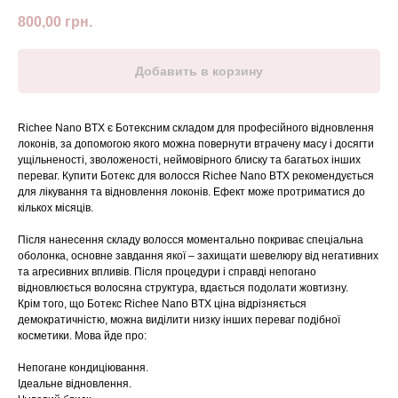
800,00
грн.
Добавить в корзину
Richee Nano BTX є Ботексним складом для професійного відновлення
локонів, за допомогою якого можна повернути втрачену масу і досягти
ущільненості, зволоженості, неймовірного блиску та багатьох інших
переваг. Купити Ботекс для волосся Richee Nano BTX рекомендується
для лікування та відновлення локонів. Ефект може протриматися до
кількох місяців.
Після нанесення складу волосся моментально покриває спеціальна
оболонка, основне завдання якої – захищати шевелюру від негативних
та агресивних впливів. Після процедури і справді непогано
відновлюється волосяна структура, вдається подолати жовтизну.
Крім того, що Ботекс Richee Nano BTX ціна відрізняється
демократичністю, можна виділити низку інших переваг подібної
косметики. Мова йде про:
Непогане кондиціювання.
Ідеальне відновлення.