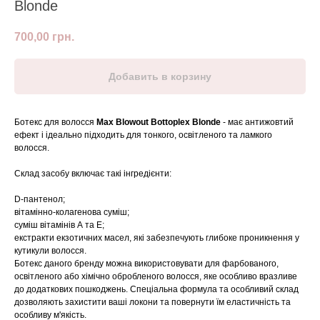
Blonde
700,00
грн.
Добавить в корзину
Ботекс для волосся
Max Blowout Bottoplex Blonde
- має антижовтий
ефект і ідеально підходить для тонкого, освітленого та ламкого
волосся.
Склад засобу включає такі інгредієнти:
D-пантенол;
вітамінно-колагенова суміш;
суміш вітамінів А та Е;
екстракти екзотичних масел, які забезпечують глибоке проникнення у
кутикули волосся.
Ботекс даного бренду можна використовувати для фарбованого,
освітленого або хімічно обробленого волосся, яке особливо вразливе
до додаткових пошкоджень. Спеціальна формула та особливий склад
дозволяють захистити ваші локони та повернути їм еластичність та
особливу м'якість.