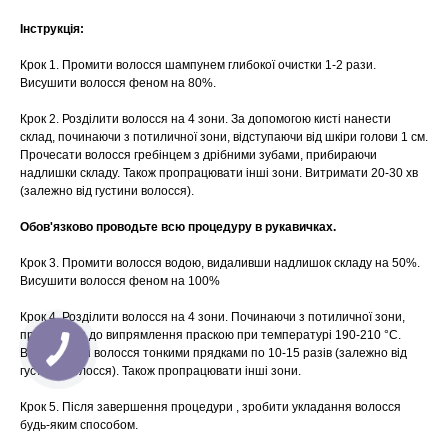
Інструкція:
Крок 1. Промити волосся шампунем глибокої очистки 1-2 рази.
Висушити волосся феном на 80%.
Крок 2. Розділити волосся на 4 зони. За допомогою кисті нанести
склад, починаючи з потиличної зони, відступаючи від шкіри голови 1 см.
Прочесати волосся гребінцем з дрібними зубами, прибираючи
надлишки складу. Також пропрацювати інші зони. Витримати 20-30 хв
(залежно від густини волосся).
Обов'язково проводьте всю процедуру в рукавичках.
Крок 3. Промити волосся водою, видаливши надлишок складу на 50%.
Висушити волосся феном на 100%
Крок 4. Розділити волосся на 4 зони. Починаючи з потиличної зони,
приступити до випрямлення праскою при температурі 190-210 °C.
Випрямляти волосся тонкими прядками по 10-15 разів (залежно від
густини волосся). Також пропрацювати інші зони.
Крок 5. Після завершення процедури , зробити укладання волосся
будь-яким способом.