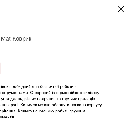
e Mat Коврик
івок необхідний для безпечної роботи з
нструментами. Створений із термостійкого силікону.
в ушкоджень, різних подряпин та гарячих приладів.
о поверхні. Килимок можна обернути навколо корпусу
ерігання. Клямка на килимку робить зручним
ументів.