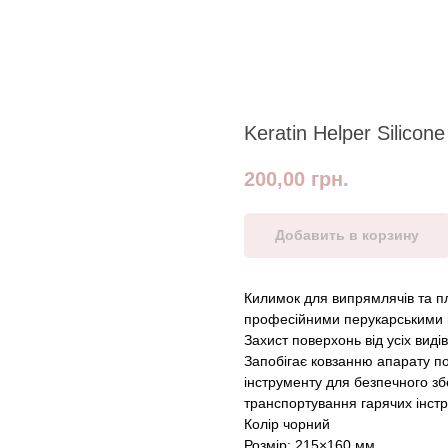
Keratin Helper Silicon
200,00
грн.
Добавить в корзину
Килимок для випрямлячів та пл
професійними перукарськими і
Захист поверхонь від усіх виді
Запобігає ковзанню апарату п
інструменту для безпечного зб
транспортування гарячих інстр
Колір чорний
Розмір: 215×160 мм