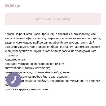
60,00
грн.
Добавить в корзину
Keratin Helper Comb Black - гребінець з високоякісного карбону, має
антистатичний ефект, стійка до термічних впливів та хімічних процесів,
завдяки чому чудово підійде для професійного використання. Цей
аксесуар мінімізує час, призначений для стайлінгу, і допоможе досягти
кращих результатів! Відмінно ковзає по волоссю, не травмуючи його
структуру.
Характеристики:
допомога у створенні прикореневого обсягу;
виготовлена ​​з якісних матеріалів;
легко очищається від різноманітних забруднень;
для домашнього та професійного застосування;
дрібні зубчики відмінно підійдуть для створення укладання та обробки
волосся;
проста та зручна у використанні.