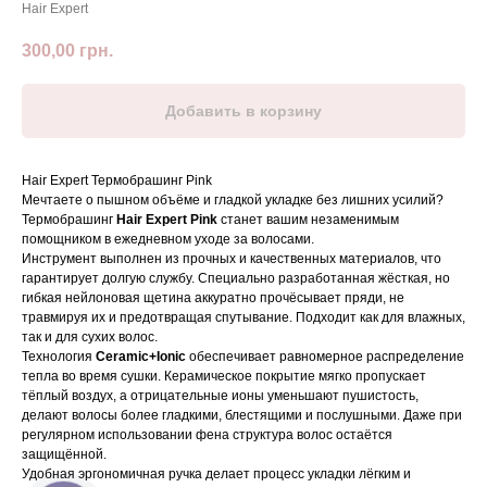
Hair Expert
300,00
грн.
Добавить в корзину
Hair Expert Термобрашинг Pink
Мечтаете о пышном объёме и гладкой укладке без лишних усилий?
Термобрашинг
Hair Expert Pink
станет вашим незаменимым
помощником в ежедневном уходе за волосами.
Инструмент выполнен из прочных и качественных материалов, что
гарантирует долгую службу. Специально разработанная жёсткая, но
гибкая нейлоновая щетина аккуратно прочёсывает пряди, не
травмируя их и предотвращая спутывание. Подходит как для влажных,
так и для сухих волос.
Технология
Ceramic+Ionic
обеспечивает равномерное распределение
тепла во время сушки. Керамическое покрытие мягко пропускает
тёплый воздух, а отрицательные ионы уменьшают пушистость,
делают волосы более гладкими, блестящими и послушными. Даже при
регулярном использовании фена структура волос остаётся
защищённой.
Удобная эргономичная ручка делает процесс укладки лёгким и