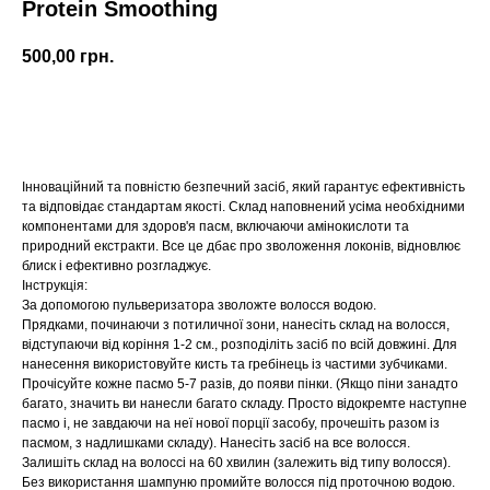
Protein Smoothing
500,00
грн.
Добавить в корзину
Інноваційний та повністю безпечний засіб, який гарантує ефективність
та відповідає стандартам якості. Склад наповнений усіма необхідними
компонентами для здоров'я пасм, включаючи амінокислоти та
природний екстракти. Все це дбає про зволоження локонів, відновлює
блиск і ефективно розгладжує.
Інструкція:
За допомогою пульверизатора зволожте волосся водою.
Прядками, починаючи з потиличної зони, нанесіть склад на волосся,
відступаючи від коріння 1-2 см., розподіліть засіб по всій довжині. Для
нанесення використовуйте кисть та гребінець із частими зубчиками.
Прочісуйте кожне пасмо 5-7 разів, до появи пінки. (Якщо піни занадто
багато, значить ви нанесли багато складу. Просто відокремте наступне
пасмо і, не завдаючи на неї нової порції засобу, прочешіть разом із
пасмом, з надлишками складу). Нанесіть засіб на все волосся.
Залишіть склад на волоссі на 60 хвилин (залежить від типу волосся).
Без використання шампуню промийте волосся під проточною водою.